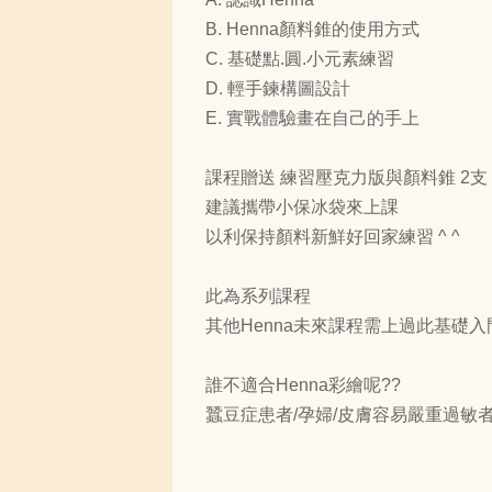
B. Henna顏料錐的使用方式
C. 基礎點.圓.小元素練習
D. 輕手鍊構圖設計
E. 實戰體驗畫在自己的手上
課程贈送 練習壓克力版與顏料錐 2支
建議攜帶小保冰袋來上課
以利保持顏料新鮮好回家練習 ^ ^
此為系列課程
其他Henna未來課程需上過此基礎
誰不適合Henna彩繪呢??
蠶豆症患者/孕婦/皮膚容易嚴重過敏