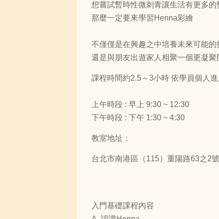
想嘗試暫時性微刺青讓生活有更多的
那麼一定要來學習Henna彩繪
不僅僅是在興趣之中培養未來可能的
還是與朋友出遊家人相聚一個更凝聚
課程時間約2.5～3小時 依學員個人
上午時段 : 早上 9:30 ~ 12:30
下午時段 : 下午 1:30 ~ 4:30
教室地址：
台北市南港區（115）重陽路63之2
入門基礎課程內容
A. 認識Henna