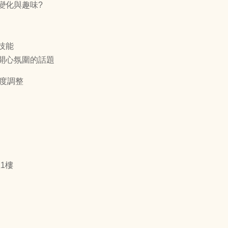
變化與趣味?
技能
開心氛圍的話題
進度調整
號1樓