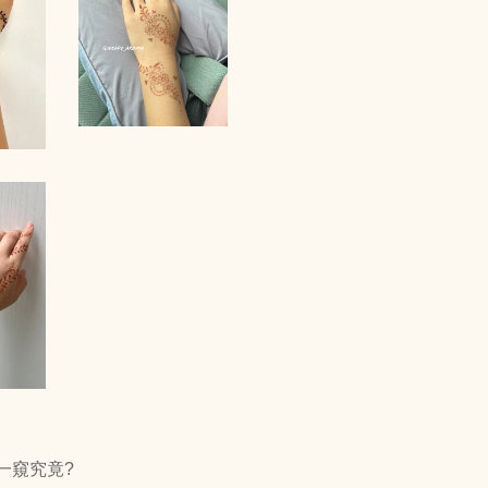
一窺究竟?