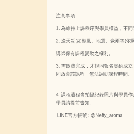
注意事項
1. 為維持上課秩序與學員權益，不
2. 逢天災(如颱風、地震、豪雨等
講師保有課程變動之權利。
3. 需繳費完成，才視同報名契約
同放棄該課程，無法調動課程時間。
4. 課程過程會拍攝紀錄照片與學員作
學員請提前告知
。
LINE官方帳號 : @Neffy_aroma