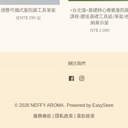
摺疊可攜式曼陀羅工具筆架
<台北場>基礎靜心療癒曼陀
課程-贈送基礎工具組/筆架/
從
NT$ 290
起
納展示架
NT$ 2,080
關注我們
Facebook
Instagram
© 2026 NEFFY AROMA . Powered by
EasyStore
服務條款
|
隱私政策
|
退款政策