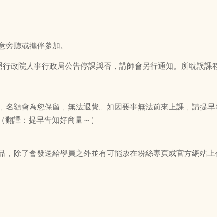
同意旁聽或攜伴參加。
)依照行政院人事行政局公告停課與否，講師會另行通知。所耽誤
成立，名額會為您保留，無法退費。如因要事無法前來上課，請提
（翻譯：提早告知好商量～）
品
，除了會發送給學員之外並有可能放在粉絲專頁或官方網站上