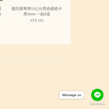
羅
曼陀羅專用15公分黑色硬紙卡
收
厚2mm 一組6張
NT$ 150
Message us