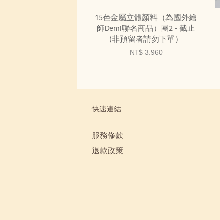
15色金屬立體顏料（為國外繪
師Demi聯名商品）團2 - 截止
(非預留者請勿下單）
NT$ 3,960
快速連結
服務條款
退款政策