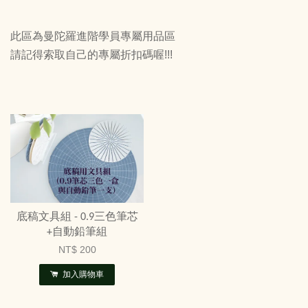
此區為曼陀羅進階學員專屬用品區
請記得索取自己的專屬折扣碼喔!!!
底稿文具組 - 0.9三色筆芯
+自動鉛筆組
NT$ 200
加入購物車